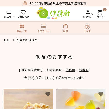
card_giftcard
10,000円（税込）以上のお買上で送料無料
0
menu
shopping_cart
favorite_border
person
メニュー
カート
お気に入り
ログイン
view_module
format_list_bulleted
card_giftcard
サイズ
商品一覧
カテゴリー
用途
TOP
初夏のおすすめ
search
初夏のおすすめ
商品一覧
[ 並び順を変更 ]
-
おすすめ順
-
価格順
-
新着順
カテゴリーから探す
全 [22] 商品中 [1-22] 商品を表示しています
用途から探す
favorite
favorite
サイズから探す