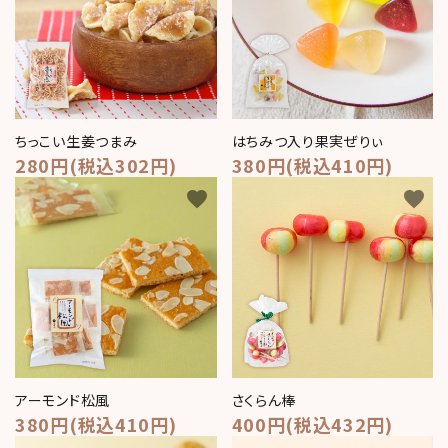
コンテンツ
おかしのひとりごと
店舗情報
公式HP
ちっこい生姜つまみ
はちみつ入り果実ぜりぃ
280円(税込302円)
380円(税込410円)
INFORMATION
favorite
favorite
ご利用ガイド
プライバシーポリシー
特定商取引法について
お問い合わせ
ACCOUNT MENU
アーモンド松風
さくらん棒
380円(税込410円)
ようこそ ゲスト 様
400円(税込432円)