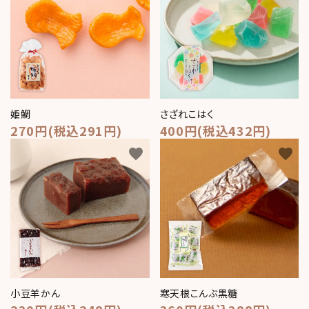
姫鯛
さざれこはく
270円(税込291円)
400円(税込432円)
favorite
favorite
小豆羊かん
寒天根こんぶ黒糖