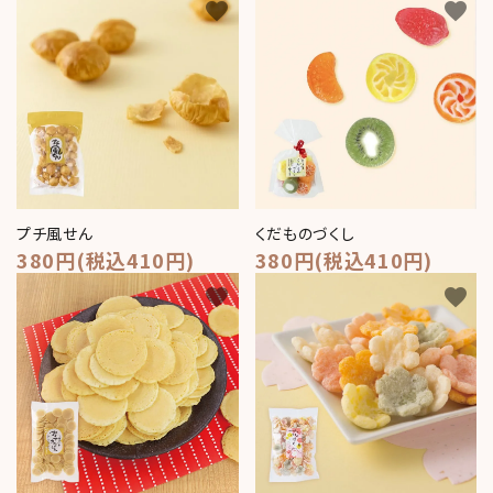
favorite
favorite
meeting_room
person
ログイン
新規会員登録
プチ風せん
くだものづくし
380円(税込410円)
380円(税込410円)
favorite
favorite