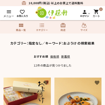
card_giftcard
10,000円（税込）以上のお買上で送料無料
0
menu
shopping_cart
favorite_border
person
メニュー
カート
お気に入り
ログイン
view_module
format_list_bulleted
card_giftcard
サイズ
商品一覧
カテゴリー
用途
search
カテゴリー：指定なし／キーワード：おぶうけ の検索結果
おすすめ順
価格順
新着順
商品一覧
12件の商品が見つかりました
カテゴリーから探す
用途から探す
favorite
favorite
サイズから探す