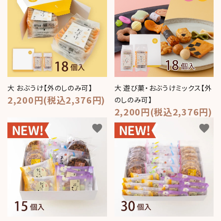
meeting_room
person
ログイン
新規会員登録
大 おぶうけ【外のしのみ可】
大 遊び菓・おぶうけミックス【外
2,200円(税込2,376円)
のしのみ可】
2,200円(税込2,376円)
favorite
favorite