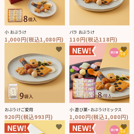
コンテンツ
おかしのひとりごと
店舗情報
小 おぶうけ
バラ おぶうけ
1,000円(税込1,080円)
110円(税込118円)
公式HP
favorite
favorite
INFORMATION
ご利用ガイド
プライバシーポリシー
特定商取引法について
お問い合わせ
おぶうけご愛用
小 遊び菓・おぶうけミックス
920円(税込993円)
1,000円(税込1,080円)
ACCOUNT MENU
ようこそ ゲスト 様
favorite
favorite