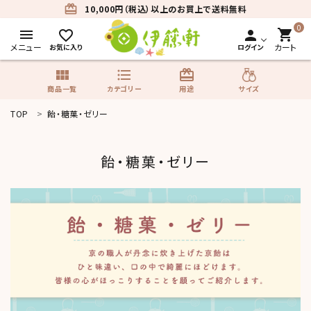
card_giftcard
10,000円（税込）以上のお買上で送料無料
0
menu
shopping_cart
favorite_border
person
メニュー
カート
お気に入り
ログイン
view_module
format_list_bulleted
card_giftcard
サイズ
商品一覧
カテゴリー
用途
TOP
飴・糖菓・ゼリー
search
飴・糖菓・ゼリー
商品一覧
カテゴリーから探す
用途から探す
サイズから探す