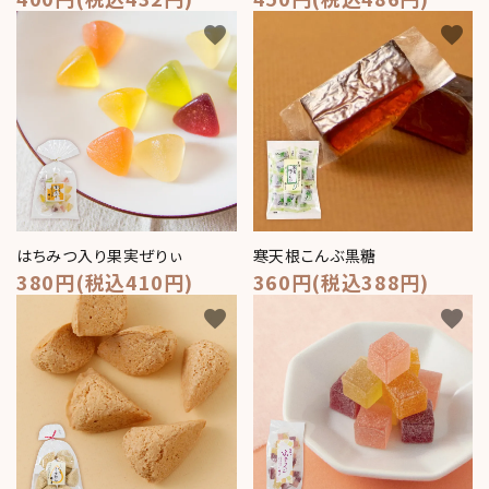
favorite
favorite
はちみつ入り果実ぜりぃ
寒天根こんぶ黒糖
380円(税込410円)
360円(税込388円)
favorite
favorite