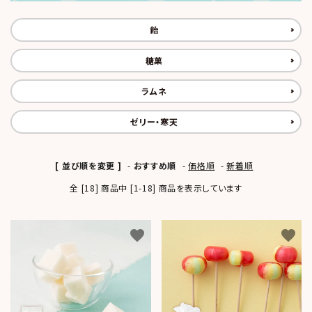
コンテンツ
飴
おかしのひとりごと
糖菓
店舗情報
公式HP
ラムネ
ゼリー・寒天
INFORMATION
ご利用ガイド
[ 並び順を変更 ]
-
おすすめ順
-
価格順
-
新着順
プライバシーポリシー
全 [18] 商品中 [1-18] 商品を表示しています
特定商取引法について
favorite
favorite
お問い合わせ
ACCOUNT MENU
ようこそ ゲスト 様