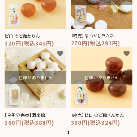
（終売）なつかしラムネ
ピロ のど飴かりん
270円(税込291円)
320円(税込345円)
favorite
favorite
在庫がありません
在庫がありません
【今季分完売】酒米飴
（終売）ピロ のど飴きんかん
360円(税込388円)
300円(税込324円)
1