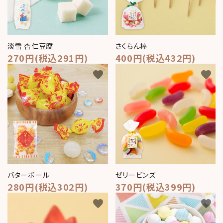
meeting_room
person
ログイン
新規会員登録
淡雪 杏仁豆腐
さくらん棒
270円(税込291円)
400円(税込432円)
favorite
favorite
バターボール
ゼリービンズ
280円(税込302円)
370円(税込399円)
favorite
favorite