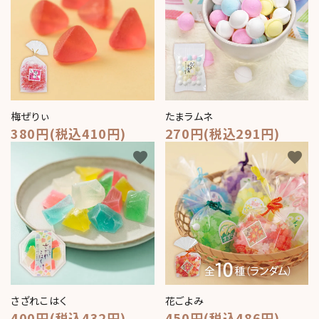
梅ぜりぃ
たまラムネ
380円(税込410円)
270円(税込291円)
favorite
favorite
さざれこはく
花ごよみ
400円(税込432円)
450円(税込486円)