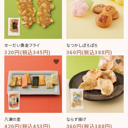
せーだい黄金フライ
なつかしぽろぽろ
320円(税込345円)
360円(税込388円)
favorite
favorite
八瀬の里
ならず揚げ
420円(税込453円)
360円(税込388円)