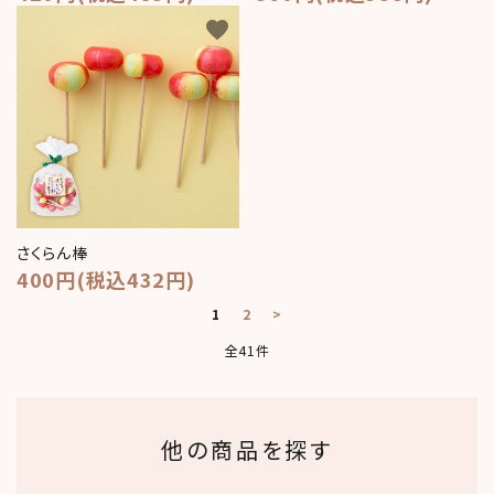
favorite
さくらん棒
400円(税込432円)
1
2
>
全41件
他の商品を探す