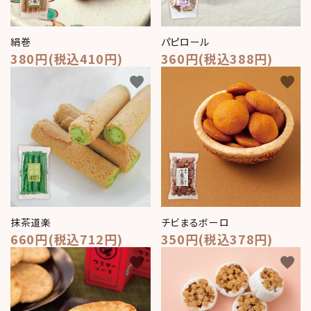
meeting_room
person
ログイン
新規会員登録
絹巻
パピロール
380円(税込410円)
360円(税込388円)
favorite
favorite
抹茶道楽
チビまるボーロ
660円(税込712円)
350円(税込378円)
favorite
favorite