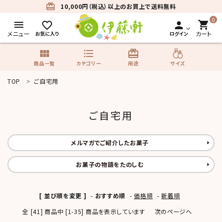
card_giftcard
10,000円（税込）以上のお買上で送料無料
0
menu
shopping_cart
favorite_border
person
メニュー
カート
お気に入り
ログイン
view_module
format_list_bulleted
card_giftcard
サイズ
商品一覧
カテゴリー
用途
TOP
ご自宅用
search
ご自宅用
商品一覧
メルマガでご紹介したお菓子
カテゴリーから探す
お菓子の物語をたのしむ
用途から探す
[ 並び順を変更 ]
-
おすすめ順
-
価格順
-
新着順
サイズから探す
全 [41] 商品中 [1-35] 商品を表示しています
次のページへ