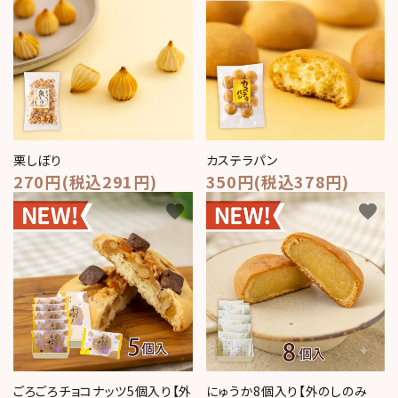
栗しぼり
カステラパン
270円(税込291円)
350円(税込378円)
favorite
favorite
ごろごろチョコナッツ5個入り【外
にゅうか8個入り【外のしのみ