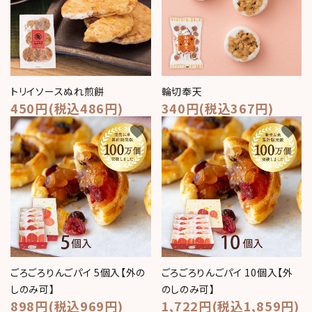
トリイソースぬれ煎餅
輪切奉天
450円(税込486円)
340円(税込367円)
favorite
favorite
ごろごろりんごパイ 5個入【外の
ごろごろりんごパイ 10個入【外
しのみ可】
のしのみ可】
898円(税込969円)
1,722円(税込1,859円)