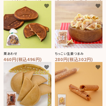
favorite
favorite
栗あわせ
ちっこい生姜つまみ
460円(税込496円)
280円(税込302円)
favorite
favorite