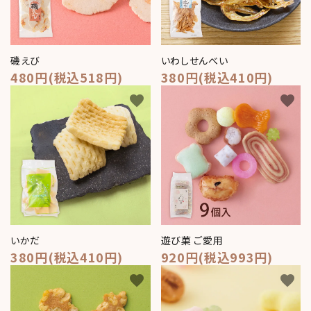
磯えび
いわしせんべい
480円(税込518円)
380円(税込410円)
favorite
favorite
いかだ
遊び菓 ご愛用
380円(税込410円)
920円(税込993円)
favorite
favorite