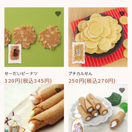
コンテンツ
favorite
favorite
おかしのひとりごと
店舗情報
公式HP
INFORMATION
ご利用ガイド
せーだいピーナツ
プチカルせん
320円(税込345円)
250円(税込270円)
プライバシーポリシー
favorite
favorite
特定商取引法について
お問い合わせ
ACCOUNT MENU
ようこそ ゲスト 様