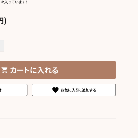
々入っています！
円)
＋
カートに入れる
shopping_cart
favorite
せ