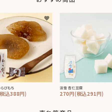
favorite
わらびもち
淡雪 杏仁豆腐
(税込388円)
270円(税込291円)