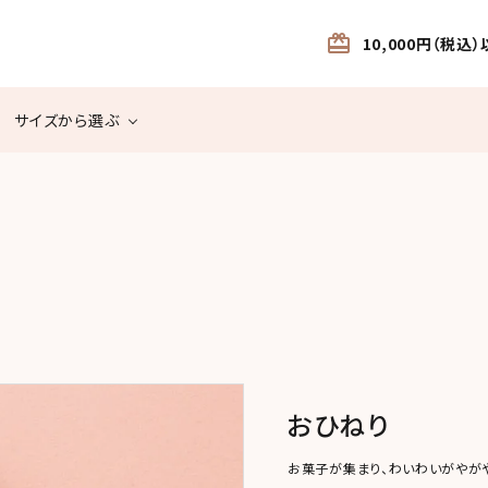
card_giftcard
10,000円（税
サイズから選ぶ
米菓
食べきりサイ
個包装サイズ
飴・糖菓・ゼリー
ケース販売
ズ
半生菓子
カステラ・ハイカラ
ご進物・ギフト
その他
おひねり
お菓子が集まり、わいわいがやが