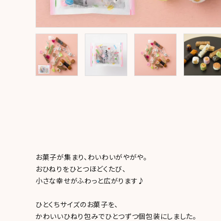
meeting_room
person
ログイン
新規会員登録
お菓子が集まり、わいわいがやがや。
おひねりをひとつほどくたび、
小さな幸せがふわっと広がります♪
ひとくちサイズのお菓子を、
かわいいひねり包みでひとつずつ個包装にしました。