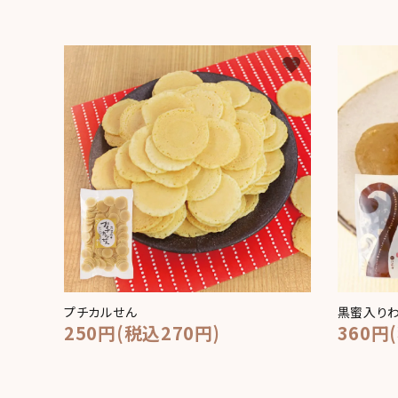
favorite
プチカルせん
黒蜜入り
250円(税込270円)
360円