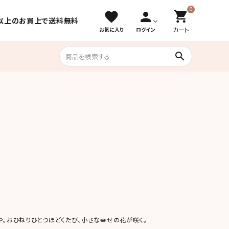
0
shopping_cart
favorite
person
込）以上のお買上で送料無料
カート
お気に入り
ログイン
search
数量限定＆期
唐菓子（かりんとう・おこし・落雁）
間限定
えびせん・豆菓子・珍味
や。おひねりひとつほどくたび、小さな幸せの花が咲く。