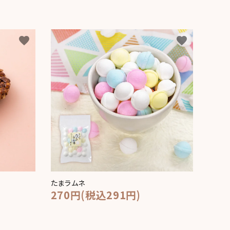
favorite
favorite
たまラムネ
270円(税込291円)