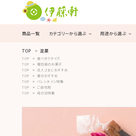
商品一覧
カテゴリーから選ぶ
用途から選ぶ
TOP
混菓
search
TOP
食べきりサイズ
瓦煎餅・焼菓子
ご
手
TOP
個包装のお菓子
自
土
TOP
法人さまにおすすめ
混菓
商品一覧
宅
産
TOP
春のおすすめ
TOP
バレンタイン特集
用
用
TOP
ご自宅用
黒豆茶
カテゴリーから探す
TOP
母の日特集
用途から探す
サイズから探す