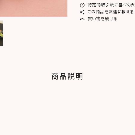
特定商取引法に基づく表記
error_outline
この商品を友達に教える
share
買い物を続ける
undo
商品説明