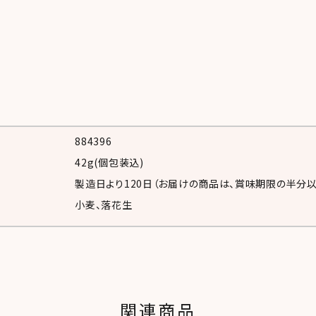
884396
42g(個包装込)
製造日より
120日
（お届けの商品は、賞味期限の半分以
小麦、落花生
関連商品