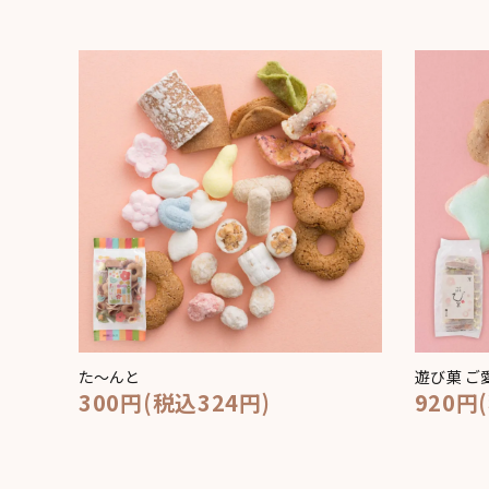
た～んと
遊び菓 ご
300円(税込324円)
920円