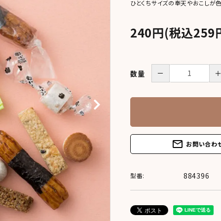
ひとくちサイズの奉天やおこしが色
240円(税込259
－
数量
mail_outline
お問い合わ
884396
型番: