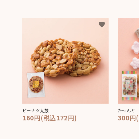
favorite
ピーナツ太鼓
た～んと
160円(税込172円)
300円