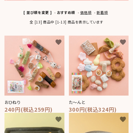
コンテンツ
[ 並び順を変更 ]
-
おすすめ順
-
価格順
-
新着順
おかしのひとりごと
全 [13] 商品中 [1-13] 商品を表示しています
店舗情報
公式HP
favorite
favorite
INFORMATION
ご利用ガイド
プライバシーポリシー
特定商取引法について
お問い合わせ
おひねり
た～んと
240円(税込259円)
300円(税込324円)
ACCOUNT MENU
favorite
favorite
ようこそ ゲスト 様