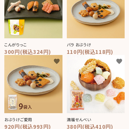
meeting_room
person
ログイン
新規会員登録
こんがりっこ
バラ おぶうけ
300円(税込324円)
110円(税込118円)
favorite
favorite
おぶうけご愛用
満福せんべい
920円(税込993円)
380円(税込410円)