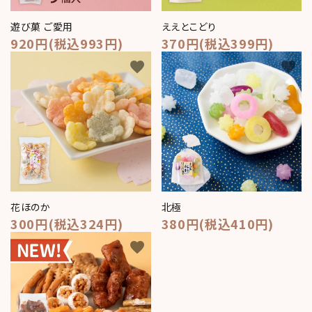
遊び菓 ご愛用
ええとこどり
920円(税込993円)
370円(税込399円)
favorite
favorite
花ほのか
北極
300円(税込324円)
380円(税込410円)
favorite