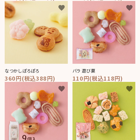
favorite
favorite
なつかしぽろぽろ
バラ 遊び菓
360円(税込388円)
110円(税込118円)
favorite
favorite