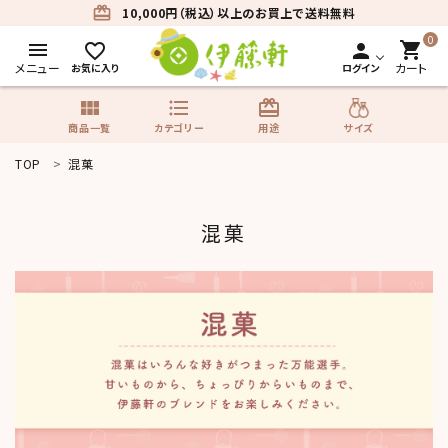
card_giftcard
10,000円（税込）以上のお買上で送料無料
0
menu
shopping_cart
favorite_border
person
メニュー
カート
お気に入り
ログイン
view_module
format_list_bulleted
card_giftcard
サイズ
商品一覧
カテゴリー
用途
TOP
混菓
search
混菓
商品一覧
カテゴリーから探す
用途から探す
サイズから探す