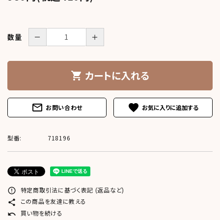
meeting_room
person
ログイン
新規会員登録
－
＋
数量
カートに入れる
shopping_cart
mail_outline
favorite
お問い合わせ
型番:
718196
特定商取引法に基づく表記 (返品など)
error_outline
この商品を友達に教える
share
買い物を続ける
undo