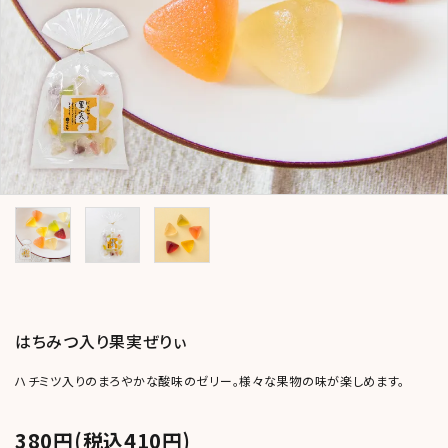
コンテンツ
おかしのひとりごと
店舗情報
公式HP
INFORMATION
ご利用ガイド
プライバシーポリシー
特定商取引法について
はちみつ入り果実ぜりぃ
お問い合わせ
ハチミツ入りのまろやかな酸味のゼリー。様々な果物の味が楽しめます。
ACCOUNT MENU
ようこそ ゲスト 様
380円(税込410円)