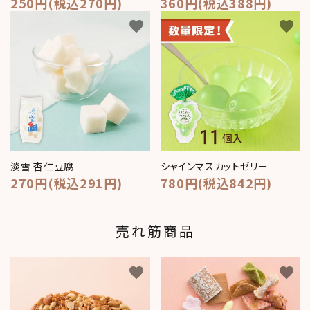
250円(税込270円)
360円(税込388円)
favorite
favorite
淡雪 杏仁豆腐
シャインマスカットゼリー
270円(税込291円)
780円(税込842円)
売れ筋商品
favorite
favorite