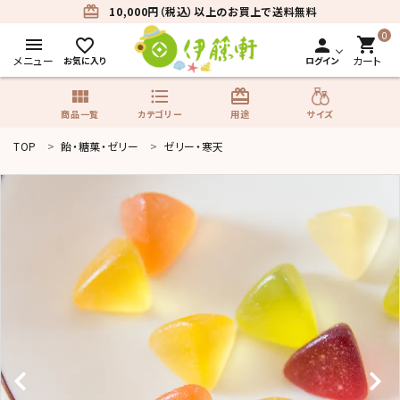
card_giftcard
10,000円（税込）以上のお買上で送料無料
0
menu
shopping_cart
favorite_border
person
メニュー
カート
お気に入り
ログイン
view_module
format_list_bulleted
card_giftcard
サイズ
商品一覧
カテゴリー
用途
TOP
飴・糖菓・ゼリー
ゼリー・寒天
search
商品一覧
カテゴリーから探す
用途から探す
サイズから探す