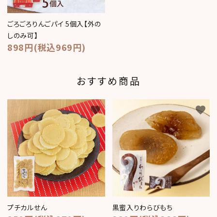
ごろごろりんごパイ 5個入【外の
しのみ可】
898円(税込969円)
おすすめ商品
favorite
favorite
プチカルせん
黒蜜入りわらびもち