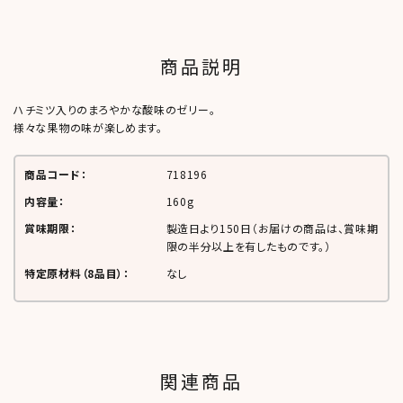
商品説明
ハチミツ入りのまろやかな酸味のゼリー。
様々な果物の味が楽しめます。
商品コード：
718196
内容量：
160g
賞味期限：
製造日より
150日
（お届けの商品は、賞味期
限の半分以上を有したものです。）
特定原材料（8品目）：
なし
関連商品