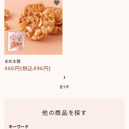
favorite
meeting_room
person
ログイン
新規会員登録
まめ太鼓
460円(税込496円)
1
全5件
他の商品を探す
キーワード