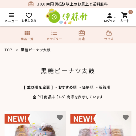
card_giftcard
10,000円（税込）以上のお買上で送料無料
0
menu
shopping_cart
favorite_border
person
メニュー
カート
お気に入り
ログイン
view_module
format_list_bulleted
card_giftcard
サイズ
商品一覧
カテゴリー
用途
TOP
黒糖ピーナツ太鼓
search
黒糖ピーナツ太鼓
商品一覧
[ 並び順を変更 ]
-
おすすめ順
-
価格順
-
新着順
カテゴリーから探す
全 [5] 商品中 [1-5] 商品を表示しています
用途から探す
favorite
favorite
サイズから探す