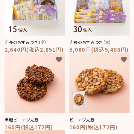
コンテンツ
おかしのひとりごと
店舗情報
公式HP
店長のおすみつき（小）
店長のおすみつき（大）
2,640円(税込2,851円)
5,080円(税込5,486円)
INFORMATION
favorite
favorite
ご利用ガイド
プライバシーポリシー
特定商取引法について
お問い合わせ
ACCOUNT MENU
黒糖ピーナツ太鼓
ピーナツ太鼓
ようこそ ゲスト 様
160円(税込172円)
160円(税込172円)