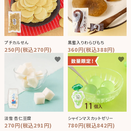
プチカルせん
黒蜜入りわらびもち
250円(税込270円)
360円(税込388円)
favorite
favorite
淡雪 杏仁豆腐
シャインマスカットゼリー
270円(税込291円)
780円(税込842円)