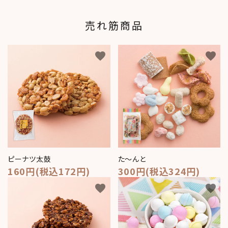
売れ筋商品
favorite
favorite
ピーナツ太鼓
た～んと
160円(税込172円)
300円(税込324円)
favorite
favorite