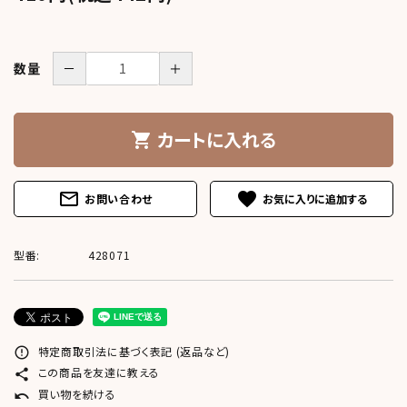
meeting_room
person
ログイン
新規会員登録
－
＋
数量
カートに入れる
shopping_cart
mail_outline
favorite
お問い合わせ
型番:
428071
特定商取引法に基づく表記 (返品など)
error_outline
この商品を友達に教える
share
買い物を続ける
undo