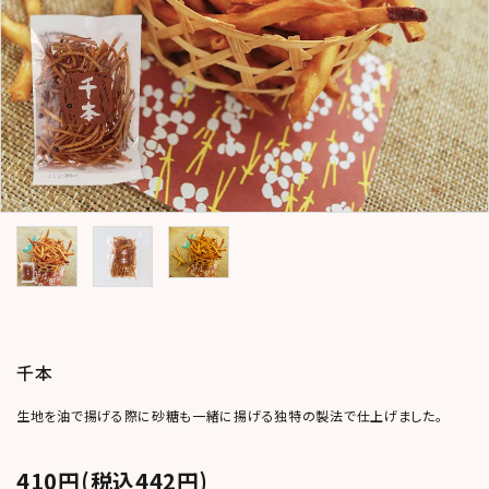
コンテンツ
おかしのひとりごと
店舗情報
公式HP
INFORMATION
ご利用ガイド
プライバシーポリシー
特定商取引法について
千本
お問い合わせ
生地を油で揚げる際に砂糖も一緒に揚げる独特の製法で仕上げました。
ACCOUNT MENU
ようこそ ゲスト 様
410円(税込442円)