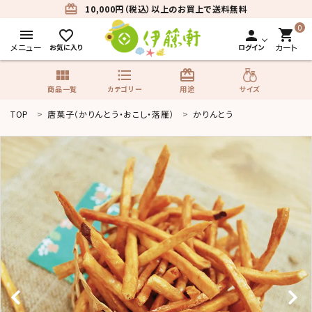
card_giftcard
10,000円（税込）以上のお買上で送料無料
0
menu
shopping_cart
favorite_border
person
メニュー
カート
お気に入り
ログイン
view_module
format_list_bulleted
card_giftcard
サイズ
商品一覧
カテゴリー
用途
TOP
唐菓子（かりんとう・おこし・落雁）
かりんとう
search
商品一覧
カテゴリーから探す
用途から探す
サイズから探す