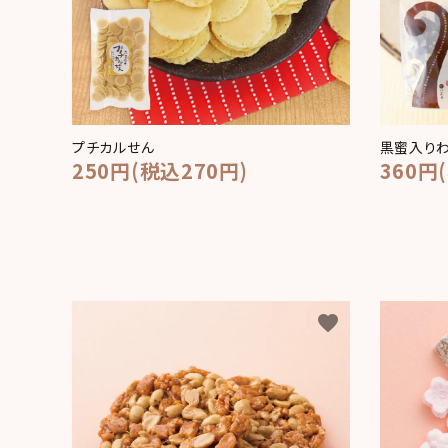
プチカルせん
黒蜜入り
250円(税込270円)
360円
favorite