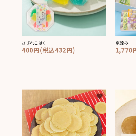
さざれこはく
京涼み
400円(税込432円)
1,770
favorite