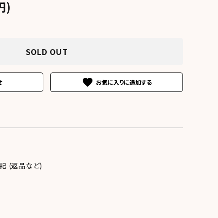
円)
SOLD OUT
favorite
せ
 (返品など)