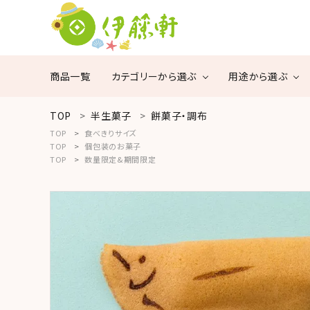
商品一覧
カテゴリーから選ぶ
用途から選ぶ
TOP
半生菓子
餅菓子・調布
search
TOP
食べきりサイズ
瓦煎餅・焼菓子
ご
手
TOP
個包装のお菓子
自
土
TOP
数量限定&期間限定
混菓
商品一覧
宅
産
用
用
黒豆茶
カテゴリーから探す
用途から探す
サイズから探す