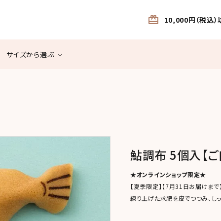
card_giftcard
10,000円（税
サイズから選ぶ
米菓
食べきりサイ
個包装サイズ
飴・糖菓・ゼリー
ケース販売
ズ
半生菓子
カステラ・ハイカラ
ご進物・ギフト
その他
鮎調布 5個入【ご
★オンラインショップ限定★
【夏季限定】【7月31日お届けまで
練り上げた求肥を皮でつつみ、し