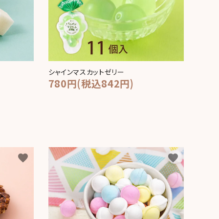
シャインマスカットゼリー
780円(税込842円)
favorite
favorite