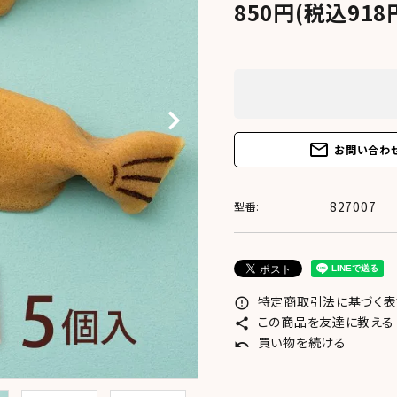
850円(税込918
mail_outline
お問い合わ
827007
型番:
特定商取引法に基づく表記
error_outline
この商品を友達に教える
share
買い物を続ける
undo