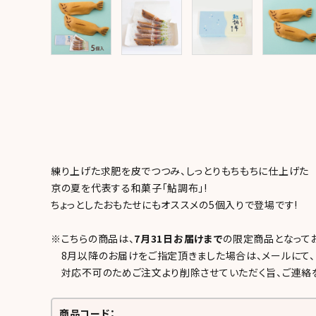
meeting_room
person
ログイン
新規会員登録
練り上げた求肥を皮でつつみ、しっとりもちもちに仕上げた
京の夏を代表する和菓子「鮎調布」!
ちょっとしたおもたせにもオススメの5個入りで登場です!
※こちらの商品は、
7月31日お届けまで
の限定商品となってお
8月以降のお届けをご指定頂きました場合は、メールにて、
対応不可のためご注文より削除させていただく旨、ご連絡を
商品コード：