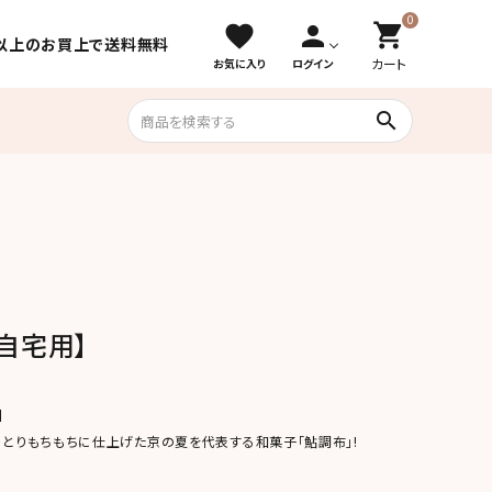
0
shopping_cart
favorite
person
込）以上のお買上で送料無料
カート
お気に入り
ログイン
search
数量限定＆期
唐菓子（かりんとう・おこし・落雁）
間限定
えびせん・豆菓子・珍味
自宅用】
】
っとりもちもちに仕上げた京の夏を代表する和菓子「鮎調布」!