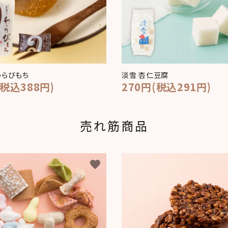
わらびもち
淡雪 杏仁豆腐
(税込388円)
270円(税込291円)
売れ筋商品
favorite