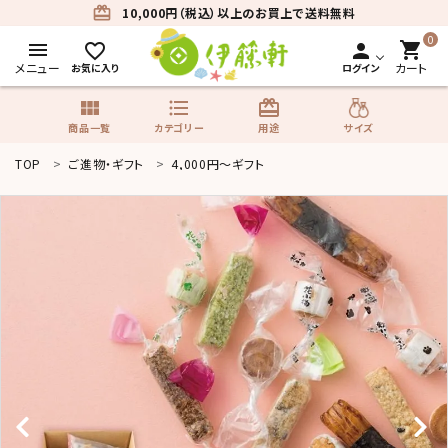
card_giftcard
10,000円（税込）以上のお買上で送料無料
0
menu
shopping_cart
favorite_border
person
メニュー
カート
お気に入り
ログイン
view_module
format_list_bulleted
card_giftcard
サイズ
商品一覧
カテゴリー
用途
TOP
ご進物・ギフト
4,000円～ギフト
search
商品一覧
カテゴリーから探す
用途から探す
サイズから探す