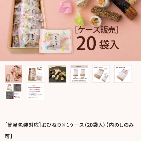
コンテンツ
おかしのひとりごと
店舗情報
公式HP
INFORMATION
ご利用ガイド
プライバシーポリシー
特定商取引法について
お問い合わせ
［簡易包装対応］おひねり×1ケース（20袋入）【内のしのみ
ACCOUNT MENU
ようこそ ゲスト 様
可】