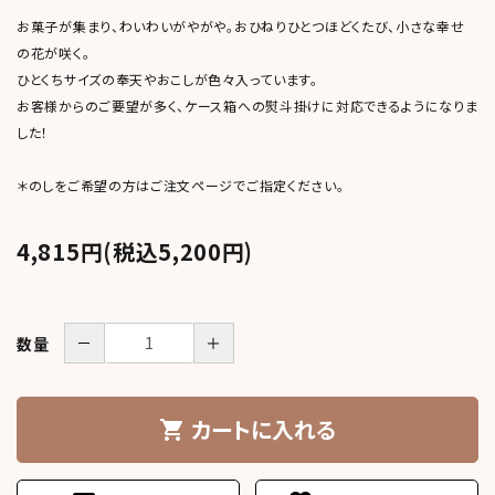
meeting_room
person
お菓子が集まり、わいわいがやがや。おひねりひとつほどくたび、小さな幸せ
ログイン
新規会員登録
の花が咲く。
ひとくちサイズの奉天やおこしが色々入っています。
お客様からのご要望が多く、ケース箱への熨斗掛けに対応できるようになりま
した！
＊のしをご希望の方はご注文ページでご指定ください。
4,815円(税込5,200円)
－
＋
数量
カートに入れる
shopping_cart