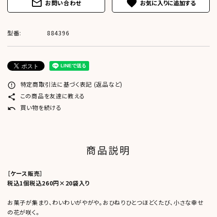
mail_outline
favorite
お問い合わせ
型番:
884396
特定商取引法に基づく表記 (返品など)
error_outline
この商品を友達に教える
share
買い物を続ける
undo
商品説明
［ケース販売］
税込1個税込260円×20袋入り
お菓子が集まり、わいわいがやがや。おひねりひとつほどくたび、小さな幸せ
の花が咲く。