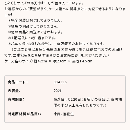
ひとくちサイズの奉天やおこしが色々入っています。
お客様からのご要望が多く、ケース箱への熨斗掛けに対応できるようになりま
した！
＊完全包装は対応しておりません。
＊紙袋の同封はしておりません。
＊他の商品と同送はできかねます。
＊１配送先につき1箱までです。
＊ご本人様お届けの場合は、二重包装でのお届けとなります。
（ご注文者様とお届け先様のお名前が違う場合は簡易包装でのお届け
です。二重包装をご希望の場合はご注文時にお申し付けください。）
ケース箱のサイズ：縦42cm × 横23cm × 高さ14.5cm
商品コード：
884396
内容量：
20袋
賞味期限：
製造日より
120日
（お届けの商品は、賞味期
限の半分以上を有したものです。）
特定原材料（8品目）：
小麦、落花生