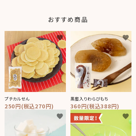
おすすめ商品
favorite
favorite
プチカルせん
黒蜜入りわらびもち
250円(税込270円)
360円(税込388円)
favorite
favorite