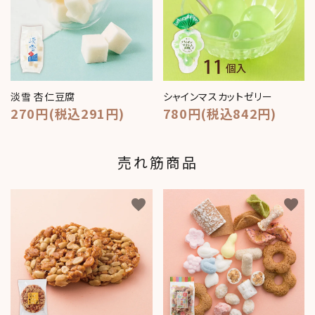
淡雪 杏仁豆腐
シャインマスカットゼリー
270円(税込291円)
780円(税込842円)
売れ筋商品
favorite
favorite