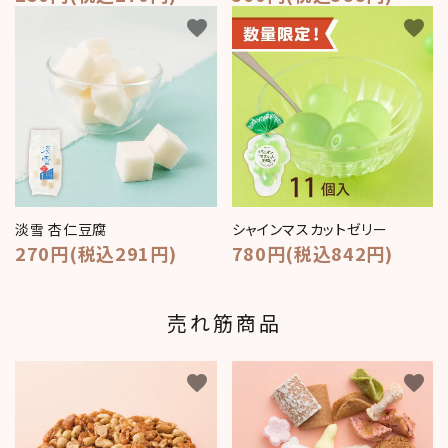
favorite
favorite
淡雪 杏仁豆腐
シャインマスカットゼリー
270円(税込291円)
780円(税込842円)
売れ筋商品
favorite
favorite