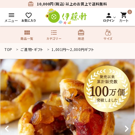
card_giftcard
10,000円（税込）以上のお買上で送料無料
0
menu
shopping_cart
favorite_border
person
メニュー
カート
お気に入り
ログイン
view_module
format_list_bulleted
card_giftcard
サイズ
商品一覧
カテゴリー
用途
TOP
ご進物・ギフト
1,001円〜2,000円ギフト
search
商品一覧
カテゴリーから探す
用途から探す
サイズから探す