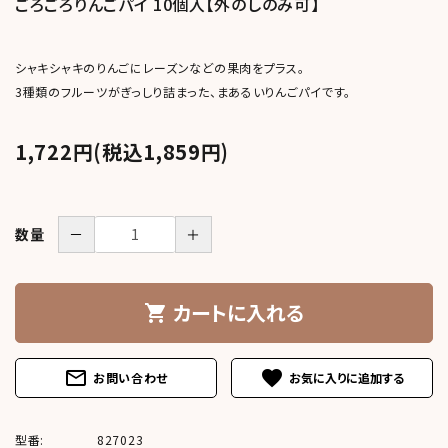
ごろごろりんごパイ 10個入【外のしのみ可】
meeting_room
person
ログイン
新規会員登録
シャキシャキのりんごにレーズンなどの果肉をプラス。
3種類のフルーツがぎっしり詰まった、まあるいりんごパイです。
1,722円(税込1,859円)
－
＋
数量
カートに入れる
shopping_cart
mail_outline
favorite
お問い合わせ
型番:
827023