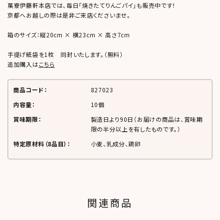
菓寮伊藤軒本店では、毎日「焼きたてりんごパイ」も販売中です！
京都へお越しの際は是非ご来店くださいませ。
箱のサイズ：縦20cm × 横23cm × 高さ7cm
手提げ紙袋を1枚 同封いたします。（無料）
追加購入は
こちら
商品コード：
827023
内容量：
10個
賞味期限：
製造日より
90日
（お届けの商品は、賞味期
限の半分以上を有したものです。）
特定原材料（8品目）：
小麦、乳成分、鶏卵
関連商品