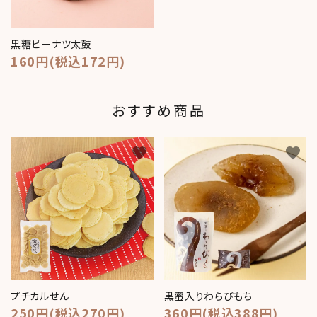
黒糖ピーナツ太鼓
160円(税込172円)
おすすめ商品
favorite
favorite
プチカルせん
黒蜜入りわらびもち
250円(税込270円)
360円(税込388円)