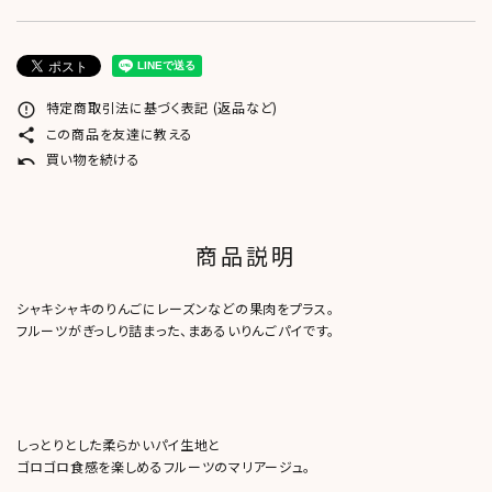
特定商取引法に基づく表記 (返品など)
error_outline
この商品を友達に教える
share
買い物を続ける
undo
商品説明
シャキシャキのりんごにレーズンなどの果肉をプラス。
フルーツがぎっしり詰まった、まあるいりんごパイです。
しっとりとした柔らかいパイ生地と
ゴロゴロ食感を楽しめるフルーツのマリアージュ。