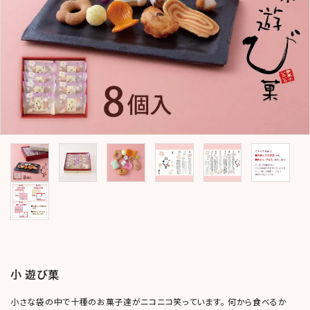
コンテンツ
おかしのひとりごと
店舗情報
公式HP
INFORMATION
ご利用ガイド
プライバシーポリシー
特定商取引法について
お問い合わせ
小 遊び菓
ACCOUNT MENU
ようこそ ゲスト 様
小さな袋の中で十種のお菓子達がニコニコ笑っています。 何から食べるか