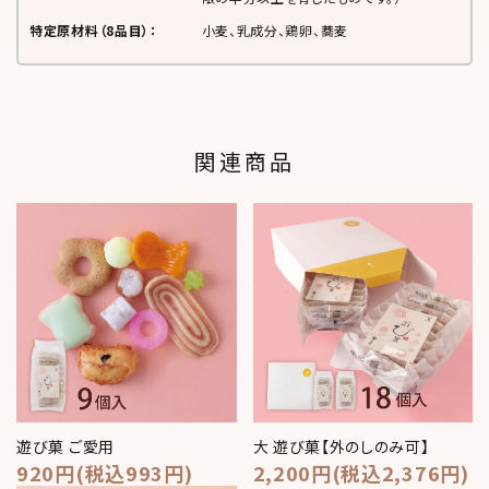
特定原材料（8品目）：
小麦、乳成分、鶏卵、蕎麦
関連商品
遊び菓 ご愛用
大 遊び菓【外のしのみ可】
920円(税込993円)
2,200円(税込2,376円)