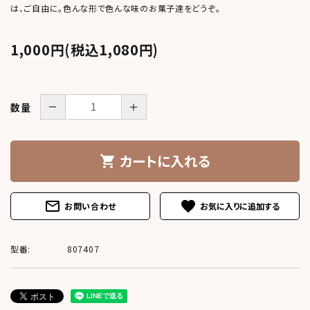
は、ご自由に。色んな形で色んな味のお菓子達をどうぞ。
meeting_room
person
ログイン
新規会員登録
1,000円(税込1,080円)
－
＋
数量
カートに入れる
shopping_cart
mail_outline
favorite
お問い合わせ
型番:
807407