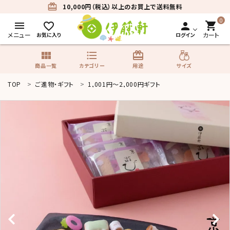
card_giftcard
10,000円（税込）以上のお買上で送料無料
0
menu
shopping_cart
favorite_border
person
メニュー
カート
お気に入り
ログイン
view_module
format_list_bulleted
card_giftcard
サイズ
商品一覧
カテゴリー
用途
TOP
ご進物・ギフト
1,001円〜2,000円ギフト
search
商品一覧
カテゴリーから探す
用途から探す
サイズから探す