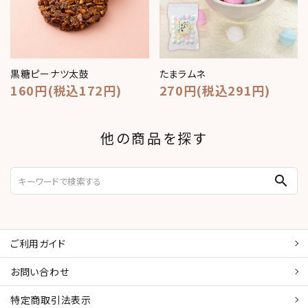
黒糖ピーナツ太鼓
たまラムネ
160円(税込172円)
270円(税込291円)
他の商品を探す
search
ご利用ガイド
お問い合わせ
特定商取引
法表示