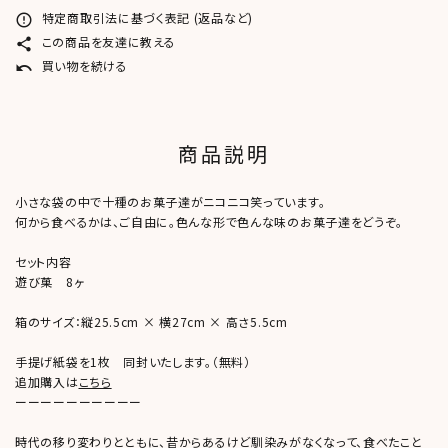
特定商取引法に基づく表記 (返品など)
error_outline
この商品を友達に教える
share
買い物を続ける
undo
商品説明
小さな袋の中で十種のお菓子達がニコニコ笑っています。
何から食べるかは、ご自由に。色んな形で色んな味のお菓子達をどうぞ。
セット内容
遊び菓 8ヶ
箱のサイズ：縦25.5cm × 横27cm × 高さ5.5cm
手提げ紙袋を1枚 同封いたします。（無料）
追加購入は
こちら
ーーーーーーーーーー
時代の移り変わりとともに、昔からあるけど馴染みがなくなって、食べたこと