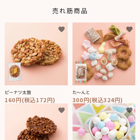
売れ筋商品
favorite
favorite
ピーナツ太鼓
た～んと
160円(税込172円)
300円(税込324円)
favorite
favorite